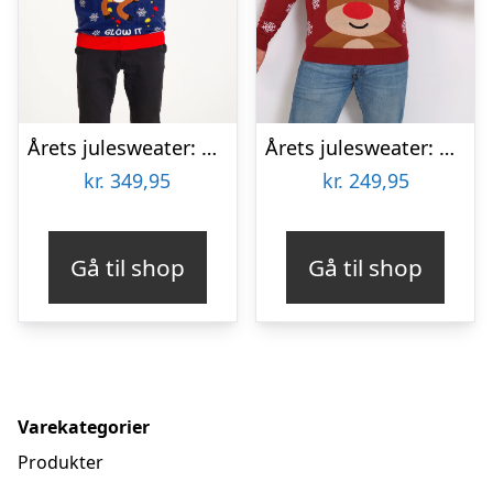
Årets julesweater: Sexy And I Glow It Blå – herre / mænd. Ugly Christmas Sweater lavet i Danmark
Årets julesweater: Det Søde Rensdyr – herre / mænd. Ugly Christmas Sweater lavet i Danmark
kr.
349,95
kr.
249,95
Gå til shop
Gå til shop
Varekategorier
Produkter