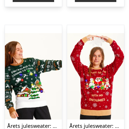
Årets julesweater: Santa Claus Is Coming To Town LED – dame / kvinder. Ugly Christmas Sweater lavet i Danmark
Årets julesweater: Walking Around With My Snowmies LED – dame / kvinder. Ugly Christmas Sweater lavet i Danmark