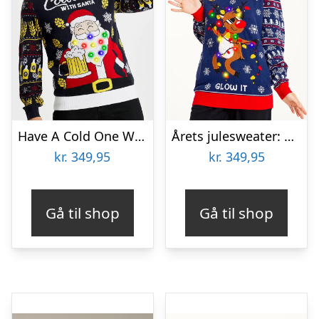
Have A Cold One With Santa Julesweater – herre / mænd
Årets julesweater: Sexy And I Glow It Blå – dame / kvinder. Ugly Christmas Sweater lavet i Danmark
kr.
349,95
kr.
349,95
Gå til shop
Gå til shop