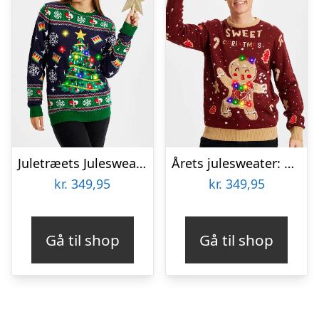
Juletræets Julesweater Navy LED – dame / kvinder
Årets julesweater: Cute Cookie Woman – herre / mænd. Ugly Christmas Sweater lavet i Danmark
kr.
349,95
kr.
349,95
Gå til shop
Gå til shop