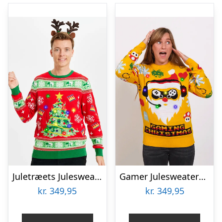
Juletræets Julesweater Rød LED – herre / mænd
Gamer Julesweateren – dame / kvinder
kr.
349,95
kr.
349,95