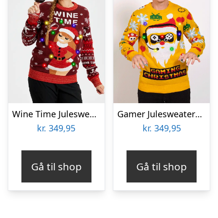
Wine Time Julesweater LED – dame / kvinder
Gamer Julesweateren – herre / mænd
kr.
349,95
kr.
349,95
Gå til shop
Gå til shop