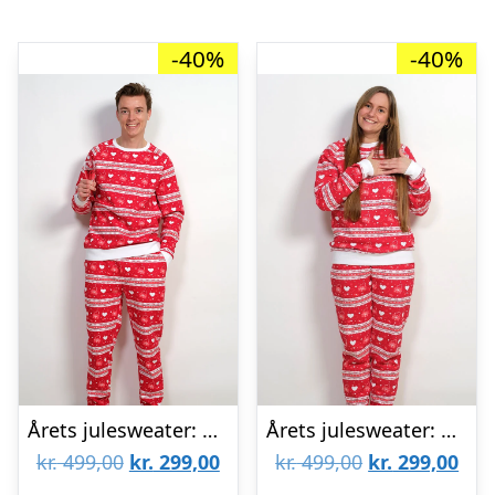
-40%
-40%
Årets julesweater: Valentinssæt Rød – herre / mænd. Ugly Christmas Sweater lavet i Danmark
Årets julesweater: Valentinessæt Rød – dame / kvinder. Ugly Christmas Sweater lavet i Danmark
Den
Den
Den
De
kr.
499,00
kr.
299,00
kr.
499,00
kr.
299,00
oprindelige
aktuelle
oprindelige
aktu