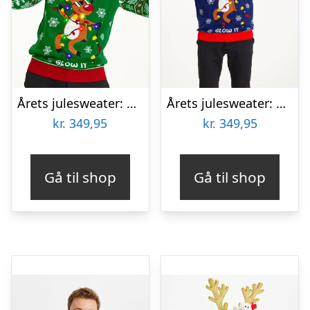
Årets julesweater: Sexy And I Glow It Grøn – herre / mænd. Ugly Christmas Sweater lavet i Danmark
Årets julesweater: Sexy And I Glow It Blå – herre / mænd. Ugly Christmas Sweater lavet i Danmark
kr.
349,95
kr.
349,95
Gå til shop
Gå til shop