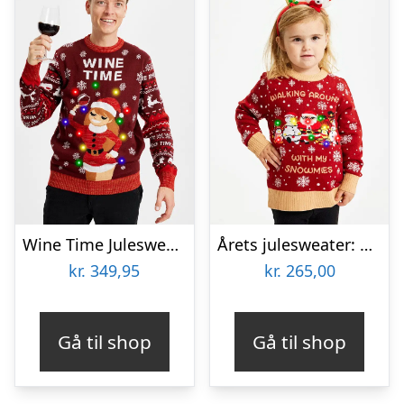
Wine Time Julesweater LED – herre / mænd
Årets julesweater: Walking Around With My Snowmies LED – Børn. Ugly Christmas Sweater lavet i Danmark
kr.
349,95
kr.
265,00
Gå til shop
Gå til shop