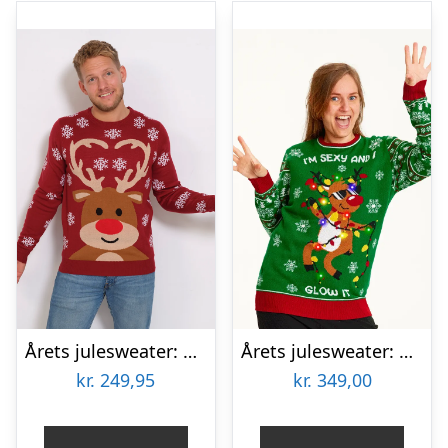
Årets julesweater: Det Søde Rensdyr – herre / mænd. Ugly Christmas Sweater lavet i Danmark
Årets julesweater: Sexy And I Glow It Grøn – dame / kvinder. Ugly Christmas Sweater lavet i Danmark
kr.
249,95
kr.
349,00