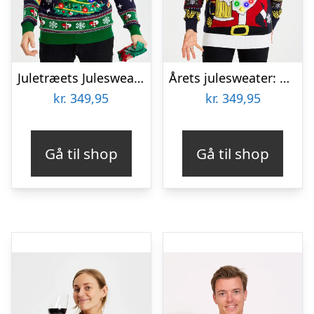
Juletræets Julesweater Navy LED – herre / mænd
Årets julesweater: Have A Cold One With Santa – dame / kvinder. Ugly Christmas Sweater lavet i Danmark
kr.
349,95
kr.
349,95
Gå til shop
Gå til shop