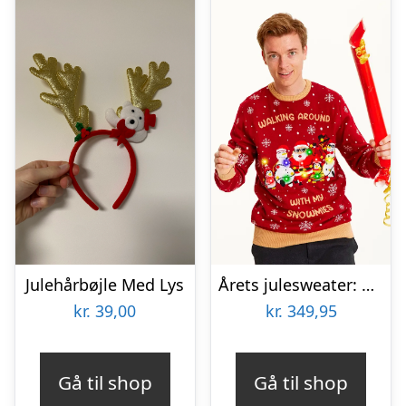
Julehårbøjle Med Lys
Årets julesweater: Walking Around With My Snowmies LED – herre / mænd. Ugly Christmas Sweater lavet i Danmark
kr.
39,00
kr.
349,95
Gå til shop
Gå til shop