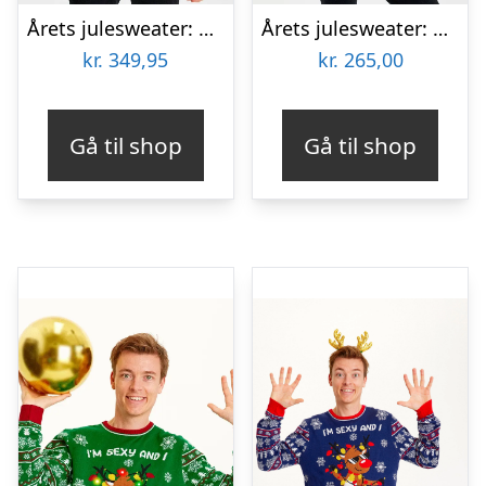
Årets julesweater: Santa Claus Is Coming To Town LED – herre / mænd. Ugly Christmas Sweater lavet i Danmark
Årets julesweater: Cute Cookie Woman – Børn. Ugly Christmas Sweater lavet i Danmark
kr.
349,95
kr.
265,00
Gå til shop
Gå til shop