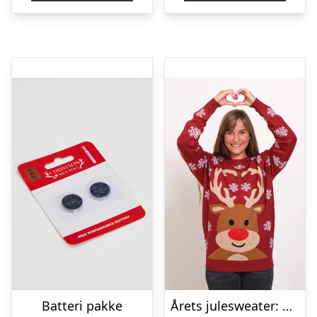
Batteri pakke
Årets julesweater: Det Søde Rensdyr – dame / kvinder. Ugly Christmas Sweater lavet i Danmark