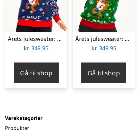
Årets julesweater: Sexy And I Glow It Blå – dame / kvinder. Ugly Christmas Sweater lavet i Danmark
Årets julesweater: Sexy And I Glow It Grøn – herre / mænd. Ugly Christmas Sweater lavet i Danmark
kr.
349,95
kr.
349,95
Gå til shop
Gå til shop
Varekategorier
Produkter