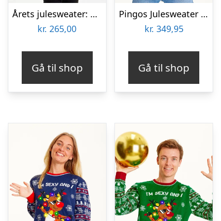
Årets julesweater: Walking Around With My Snowmies LED – Børn. Ugly Christmas Sweater lavet i Danmark
Pingos Julesweater LED – herre / mænd
kr.
265,00
kr.
349,95
Gå til shop
Gå til shop